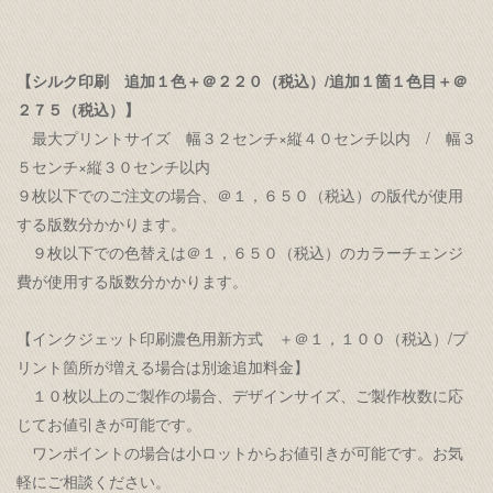
【シルク印刷 追加１色＋＠２２０（税込）/追加１箇１色目＋＠
２７５（税込）】
最大プリントサイズ 幅３２センチ×縦４０センチ以内 / 幅３
５センチ×縦３０センチ以内
９枚以下でのご注文の場合、＠１，６５０（税込）の版代が使用
する版数分かかります。
９枚以下での色替えは＠１，６５０（税込）のカラーチェンジ
費が使用する版数分かかります。
【インクジェット印刷濃色用新方式 ＋＠１，１００（税込）/プ
リント箇所が増える場合は別途追加料金】
１０枚以上のご製作の場合、デザインサイズ、ご製作枚数に応
じてお値引きが可能です。
ワンポイントの場合は小ロットからお値引きが可能です。お気
軽にご相談ください。