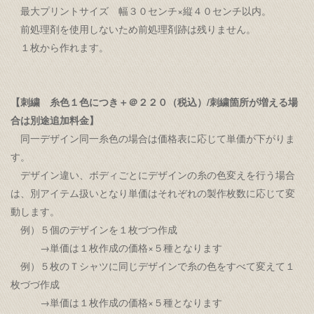
最大プリントサイズ 幅３０センチ×縦４０センチ以内。
前処理剤を使用しないため前処理剤跡は残りません。
１枚から作れます。
【刺繍 糸色１色につき＋＠２２０（税込）/刺繍箇所が増える場
合は別途追加料金】
同一デザイン同一糸色の場合は価格表に応じて単価が下がりま
す。
デザイン違い、ボディごとにデザインの糸の色変えを行う場合
は、別アイテム扱いとなり単価はそれぞれの製作枚数に応じて変
動します。
例）５個のデザインを１枚づつ作成
→単価は１枚作成の価格×５種となります
例）５枚のＴシャツに同じデザインで糸の色をすべて変えて１
枚づづ作成
→単価は１枚作成の価格×５種となります