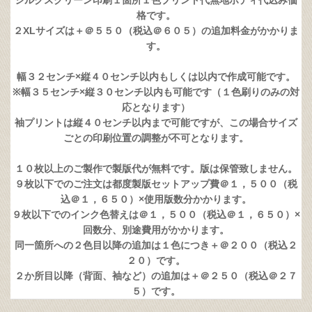
シルクスクリーン印刷１箇所１色プリント代無地ボディ代込み価
格です。
２XLサイズは＋＠５５０（税込＠６０５）の追加料金がかかりま
す。
幅３２センチ×縦４０センチ以内もしくは以内で作成可能です。
※幅３５センチ×縦３０センチ以内も可能です（１色刷りのみの対
応となります）
袖プリントは縦４０センチ以内まで可能ですが、この場合サイズ
ごとの印刷位置の調整が不可となります。
１０枚以上のご製作で製版代が無料です。版は保管致しません。
９枚以下でのご注文は都度製版セットアップ費＠１，５００（税
込＠１，６５０）×使用版数分かかります。
９枚以下でのインク色替えは＠１，５００（税込＠１，６５０）×
回数分、別途費用がかかります。
同一箇所への２色目以降の追加は１色につき＋＠２００（税込２
２０）です。
２か所目以降（背面、袖など）の追加は＋＠２５０（税込＠２７
５）です。