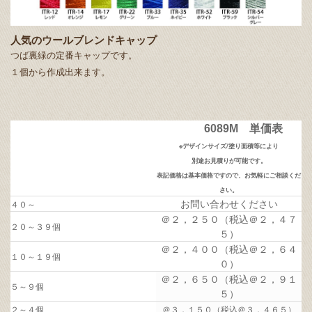
人気のウールブレンドキャップ
つば裏緑の定番キャップです。
１個から作成出来ます。
6089M 単価表
※デザインサイズ/塗り面積等により
別途お見積りが可能です。
表記価格は基本価格ですので、お気軽にご相談くだ
さい。
お問い合わせください
４０～
＠２，２５０（税込＠２，４７
２０～３９個
５）
＠２，４００（税込＠２，６４
１０～１９個
０）
＠２，６５０（税込＠２，９１
５～９個
５）
２～４個
＠３，１５０（税込＠３，４６５）