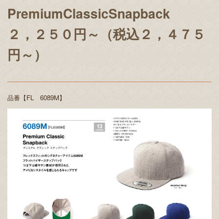
PremiumClassicSnapback
２，２５０円～（税込２，４７５
円～）
品番【FL 6089M】