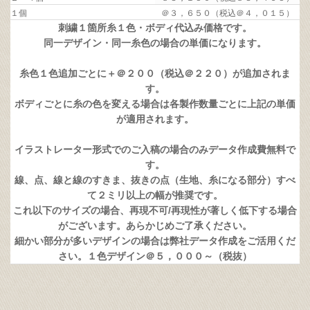
１個
＠３，６５０（税込＠４，０１５）
刺繍１箇所糸１色・ボディ代込み価格です。
同一デザイン・同一糸色の場合の単価になります。
糸色１色追加ごとに＋＠２００（税込＠２２０）が追加されま
す。
ボディごとに糸の色を変える場合は各製作数量ごとに上記の単価
が適用されます。
イラストレーター形式でのご入稿の場合のみデータ作成費無料で
す。
線、点、線と線のすきま、抜きの点（生地、糸になる部分）すべ
て２ミリ以上の幅が推奨です。
これ以下のサイズの場合、再現不可/再現性が著しく低下する場合
がございます。あらかじめご了承ください。
細かい部分が多いデザインの場合は弊社データ作成をご活用くだ
さい。１色デザイン＠５，０００～（税抜）