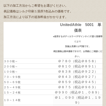
以下の加工方法からご希望をお選びください。
表記価格はシルク印刷１箇所1色込みの価格です。
加工方法により以下の追加料金がかかります。
UnitedAthle 5001 単
価表
※使用するボディカラー/デザインサイズ/塗り面積等
により
別途お見積りが可能です。
表記価格は基本価格ですので、お気軽にご相談くだ
さい。
＠７８０（税込＠８５８）
３００枚～
＠８１０（税込＠８９１）
２００枚～
＠８３８（税込＠９２２）
１００枚～
＠８４３（税込＠９２７）
７０～９９枚
＠８５９（税込＠９４５）
５０～６９枚
＠８７５（税込＠９６３）
２５～４９枚
＠９９０（税込＠１，０８９）
１５～２４枚
＠１，０９０（税込＠１，１９
１０～１４枚
９）