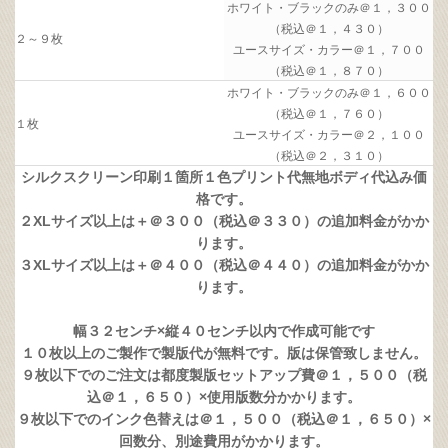
ホワイト・ブラックのみ＠１，３００
（税込＠１，４３０）
２～９枚
ユースサイズ・カラー＠１，７００
（税込＠１，８７０）
ホワイト・ブラックのみ＠１，６００
（税込＠１，７６０）
１枚
ユースサイズ・カラー＠２，１００
（税込＠２，３１０）
シルクスクリーン印刷１箇所１色プリント代無地ボディ代込み価
格です。
２XLサイズ以上は＋＠３００（税込＠３３０）の追加料金がかか
ります。
３XLサイズ以上は＋＠４００（税込＠４４０）の追加料金がかか
ります。
幅３２センチ×縦４０センチ以内で作成可能です
１０枚以上のご製作で製版代が無料です。版は保管致しません。
９枚以下でのご注文は都度製版セットアップ費＠１，５００（税
込＠１，６５０）×使用版数分かかります。
９枚以下でのインク色替えは＠１，５００（税込＠１，６５０）×
回数分、別途費用がかかります。