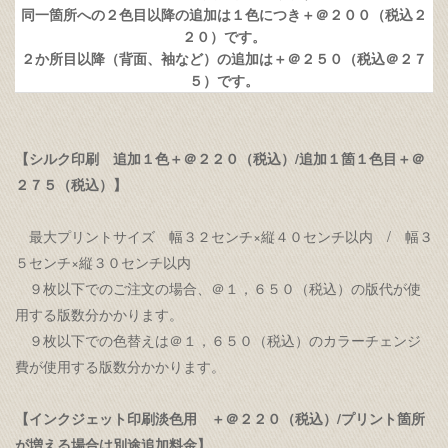
同一箇所への２色目以降の追加は１色につき＋＠２００（税込２
２０）です。
２か所目以降（背面、袖など）の追加は＋＠２５０（税込＠２７
５）です。
【シルク印刷 追加１色＋＠２２０（税込）/追加１箇１色目＋＠
２７５（税込）】
最大プリントサイズ 幅３２センチ×縦４０センチ以内 / 幅３
５センチ×縦３０センチ以内
９枚以下でのご注文の場合、＠１，６５０（税込）の版代が使
用する版数分かかります。
９枚以下での色替えは＠１，６５０（税込）のカラーチェンジ
費が使用する版数分かかります。
【インクジェット印刷淡色用 ＋＠２２０（税込）/プリント箇所
が増える場合は別途追加料金】