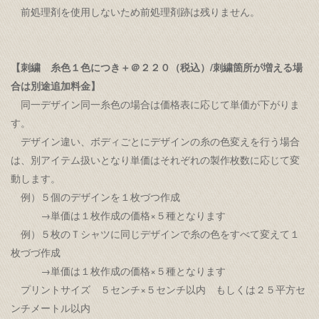
前処理剤を使用しないため前処理剤跡は残りません。
【刺繍 糸色１色につき＋＠２２０（税込）/刺繍箇所が増える場
合は別途追加料金】
同一デザイン同一糸色の場合は価格表に応じて単価が下がりま
す。
デザイン違い、ボディごとにデザインの糸の色変えを行う場合
は、別アイテム扱いとなり単価はそれぞれの製作枚数に応じて変
動します。
例）５個のデザインを１枚づつ作成
→単価は１枚作成の価格×５種となります
例）５枚のＴシャツに同じデザインで糸の色をすべて変えて１
枚づづ作成
→単価は１枚作成の価格×５種となります
プリントサイズ ５センチ×５センチ以内 もしくは２５平方セ
ンチメートル以内