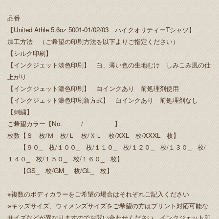
品番
【United Athle 5.6oz 5001-01/02/03 ハイクオリティーTシャツ】
加工方法 （ご希望の印刷方法を以下よりご指定ください）
【シルク印刷】
【インクジェット淡色印刷】 白、薄い色の生地むけ しみこみ風の仕
上がり
【インクジェット濃色印刷】 白インクあり 前処理剤使用
【インクジェット濃色印刷新方式】 白インクあり 前処理剤なし
【刺繍】
ご希望カラー【No. / 】
枚数【Ｓ 枚/Ｍ 枚/Ｌ 枚/ＸＬ 枚/XXL 枚/XXXL 枚】
【９０_ 枚/１００_ 枚/１１０_ 枚/１２０_ 枚/１３０_ 枚/
１４０_ 枚/１５０_ 枚/１６０_ 枚】
【GS_ 枚/GM_ 枚/GL_ 枚】
※複数のボディカラーをご希望の場合はそれぞれご記入ください
※キッズサイズ、ウィメンズサイズをご希望の方はプリント対応可能な
サイズなどが異なりますのでお問い合わせください。インクジェット印